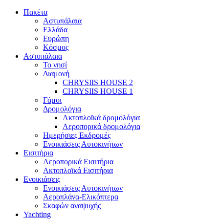
Πακέτα
Αστυπάλαια
Ελλάδα
Ευρώπη
Κόσμος
Αστυπάλαια
Το νησί
Διαμονή
CHRYSIIS HOUSE 2
CHRYSIIS HOUSE 1
Γάμοι
Δρομολόγια
Ακτοπλοϊκά δρομολόγια
Αεροπορικά δρομολόγια
Ημερήσιες Εκδρομές
Ενοικιάσεις Αυτοκινήτων
Εισιτήρια
Αεροπορικά Εισιτήρια
Ακτοπλοϊκά Εισιτήρια
Ενοικιάσεις
Ενοικιάσεις Αυτοκινήτων
Αεροπλάνα-Ελικόπτερα
Σκαφών αναψυχής
Yachting