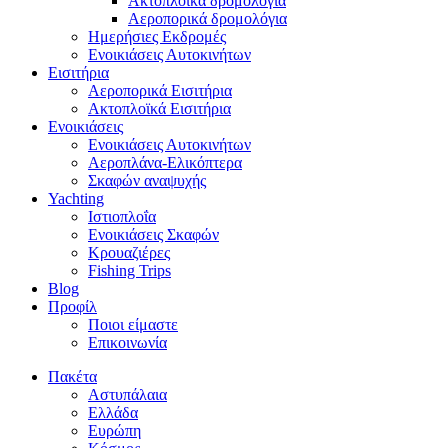
Ακτοπλοϊκά δρομολόγια
Αεροπορικά δρομολόγια
Ημερήσιες Εκδρομές
Ενοικιάσεις Αυτοκινήτων
Εισιτήρια
Αεροπορικά Εισιτήρια
Ακτοπλοϊκά Εισιτήρια
Ενοικιάσεις
Ενοικιάσεις Αυτοκινήτων
Αεροπλάνα-Ελικόπτερα
Σκαφών αναψυχής
Yachting
Ιστιοπλοΐα
Ενοικιάσεις Σκαφών
Κρουαζιέρες
Fishing Trips
Blog
Προφίλ
Ποιοι είμαστε
Επικοινωνία
Πακέτα
Αστυπάλαια
Ελλάδα
Ευρώπη