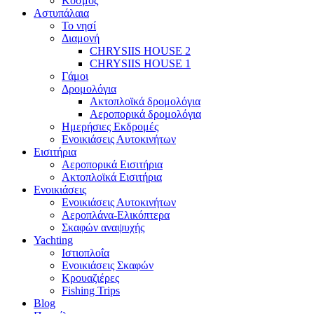
Κόσμος
Αστυπάλαια
Το νησί
Διαμονή
CHRYSIIS HOUSE 2
CHRYSIIS HOUSE 1
Γάμοι
Δρομολόγια
Ακτοπλοϊκά δρομολόγια
Αεροπορικά δρομολόγια
Ημερήσιες Εκδρομές
Ενοικιάσεις Αυτοκινήτων
Εισιτήρια
Αεροπορικά Εισιτήρια
Ακτοπλοϊκά Εισιτήρια
Ενοικιάσεις
Ενοικιάσεις Αυτοκινήτων
Αεροπλάνα-Ελικόπτερα
Σκαφών αναψυχής
Yachting
Ιστιοπλοΐα
Ενοικιάσεις Σκαφών
Κρουαζιέρες
Fishing Trips
Blog