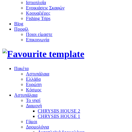
Ιστιοπλοΐα
Ενοικιάσεις Σκαφών
Κρουαζιέρες
Fishing Trips
Blog
Προφίλ
Ποιοι είμαστε
Επικοινωνία
Πακέτα
Αστυπάλαια
Ελλάδα
Ευρώπη
Κόσμος
Αστυπάλαια
Το νησί
Διαμονή
CHRYSIIS HOUSE 2
CHRYSIIS HOUSE 1
Γάμοι
Δρομολόγια