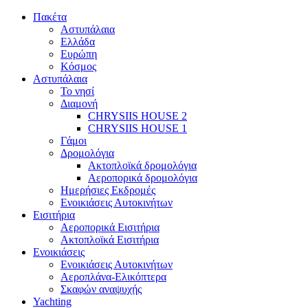
Πακέτα
Αστυπάλαια
Ελλάδα
Ευρώπη
Κόσμος
Αστυπάλαια
Το νησί
Διαμονή
CHRYSIIS HOUSE 2
CHRYSIIS HOUSE 1
Γάμοι
Δρομολόγια
Ακτοπλοϊκά δρομολόγια
Αεροπορικά δρομολόγια
Ημερήσιες Εκδρομές
Ενοικιάσεις Αυτοκινήτων
Εισιτήρια
Αεροπορικά Εισιτήρια
Ακτοπλοϊκά Εισιτήρια
Ενοικιάσεις
Ενοικιάσεις Αυτοκινήτων
Αεροπλάνα-Ελικόπτερα
Σκαφών αναψυχής
Yachting