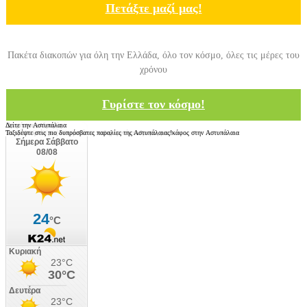
Πετάξτε μαζί μας!
Πακέτα διακοπών για όλη την Ελλάδα, όλο τον κόσμο, όλες τις μέρες του
χρόνου
Γυρίστε τον κόσμο!
Ημερήσιες εκδρομές
Δείτε την Αστυπάλαια
Το πρακτορείο μας διοργανώνει καθημερινές εκδρομές με σκάφος στην Αστυπάλαια
Ταξιδέψτε στις πιο δυπρόσβατες παραλίες της Αστυπάλαιας!