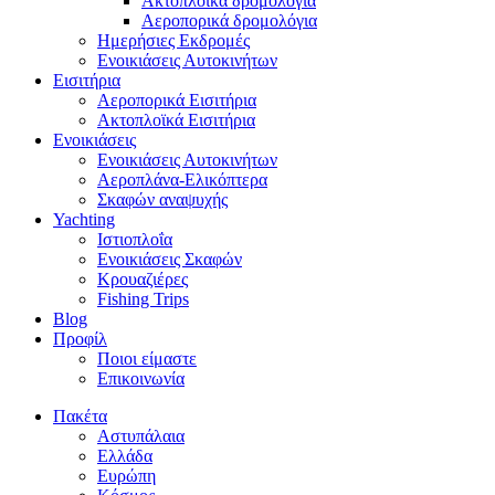
Ακτοπλοϊκά δρομολόγια
Αεροπορικά δρομολόγια
Ημερήσιες Εκδρομές
Ενοικιάσεις Αυτοκινήτων
Εισιτήρια
Αεροπορικά Εισιτήρια
Ακτοπλοϊκά Εισιτήρια
Ενοικιάσεις
Ενοικιάσεις Αυτοκινήτων
Αεροπλάνα-Ελικόπτερα
Σκαφών αναψυχής
Yachting
Ιστιοπλοΐα
Ενοικιάσεις Σκαφών
Κρουαζιέρες
Fishing Trips
Blog
Προφίλ
Ποιοι είμαστε
Επικοινωνία
Πακέτα
Αστυπάλαια
Ελλάδα
Ευρώπη