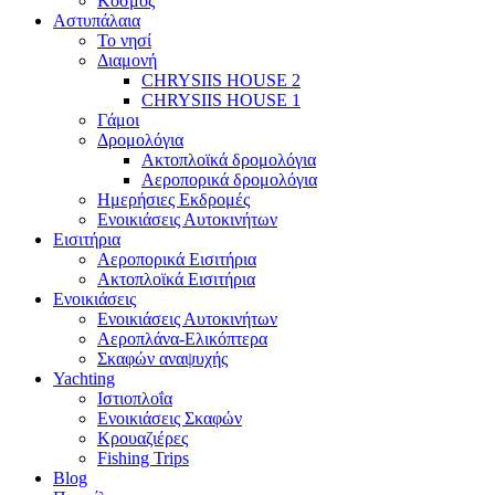
Κόσμος
Αστυπάλαια
Το νησί
Διαμονή
CHRYSIIS HOUSE 2
CHRYSIIS HOUSE 1
Γάμοι
Δρομολόγια
Ακτοπλοϊκά δρομολόγια
Αεροπορικά δρομολόγια
Ημερήσιες Εκδρομές
Ενοικιάσεις Αυτοκινήτων
Εισιτήρια
Αεροπορικά Εισιτήρια
Ακτοπλοϊκά Εισιτήρια
Ενοικιάσεις
Ενοικιάσεις Αυτοκινήτων
Αεροπλάνα-Ελικόπτερα
Σκαφών αναψυχής
Yachting
Ιστιοπλοΐα
Ενοικιάσεις Σκαφών
Κρουαζιέρες
Fishing Trips
Blog