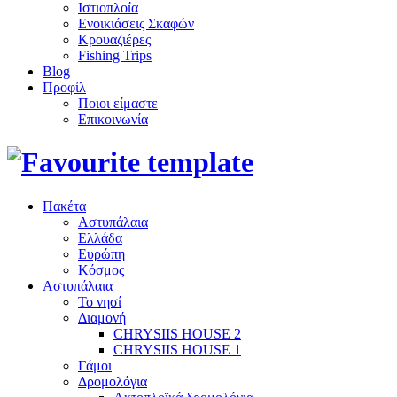
Ιστιοπλοΐα
Ενοικιάσεις Σκαφών
Κρουαζιέρες
Fishing Trips
Blog
Προφίλ
Ποιοι είμαστε
Επικοινωνία
Πακέτα
Αστυπάλαια
Ελλάδα
Ευρώπη
Κόσμος
Αστυπάλαια
Το νησί
Διαμονή
CHRYSIIS HOUSE 2
CHRYSIIS HOUSE 1
Γάμοι
Δρομολόγια